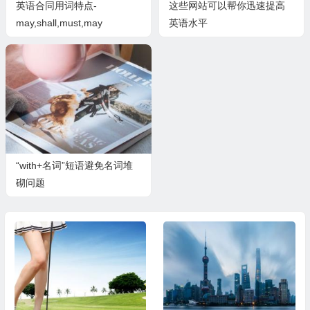
英语合同用词特点-
这些网站可以帮你迅速提高
may,shall,must,may
英语水平
not,shall not的使用
“with+名词”短语避免名词堆
砌问题