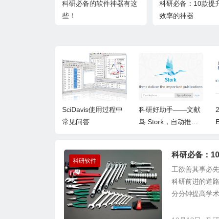
科研必备的软件神器有这
科研必备：10款提
些！
效率的神器
机器学习编程语
SciDavis使用过程中
科研好助手——文献
比：R、Pytho
常见问答
鸟 Stork，自动推送
ATLAB、Octav
你感兴趣的最新文献
科研必备：1
科研软件
工欲善其事必先
科研前进的道路
分分钟提高学术