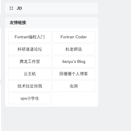
JD
友情链接
Fortran编程入门
Fortran Coder
科研速递论坛
杜老师说
腾龙工作室
ilanyu's Blog
如何制作科技论文中
浏览器：我觉得用ed
Ansys鼠标一滚动
的Tables
ge浏览器看pdf挺好
闪退
云主机
田珊珊个人博客
的
技术拉近你我
虫洞
vps小学生