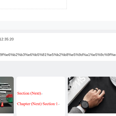
2:35:20
e6%8b%9f%e6%b2%b3%e6%b5%81%e5%b2%b8%e5%9d%a1%e5%9c%9