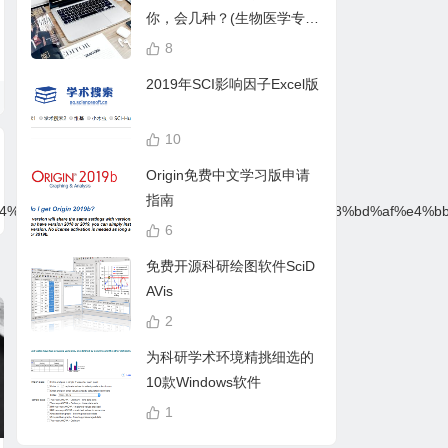
你，会几种？(生物医学专
业)
8
2019年SCI影响因子Excel版
10
Origin免费中文学习版申请
指南
f%e4%bd%93%e5%b4%a9%e5%a1%8c%e7%9a%84%e8%bd%af%e4%bb
6
免费开源科研绘图软件SciD
AVis
2
为科研学术环境精挑细选的
10款Windows软件
1