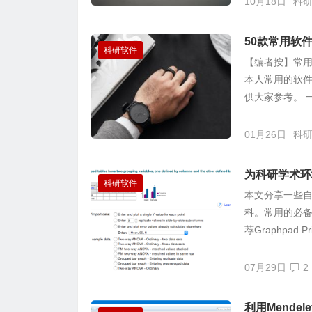
10月18日
科
50款常用软
科研软件
【编者按】常
本人常用的软
供大家参考。 一、
01月26日
科
为科研学术环境
科研软件
本文分享一些自
科。常用的必备软
荐Graphpad Pr
07月29日
2
利用Mende