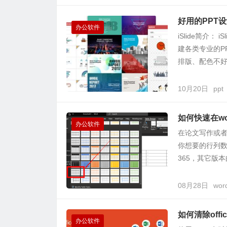
好用的PPT设计
办公软件
iSlide简介：
建各类专业的P
排版、配色不好.
10月20日
ppt
如何快速在w
办公软件
在论文写作或者
你想要的行列数量
365，其它版本
08月28日
wor
如何清除off
办公软件