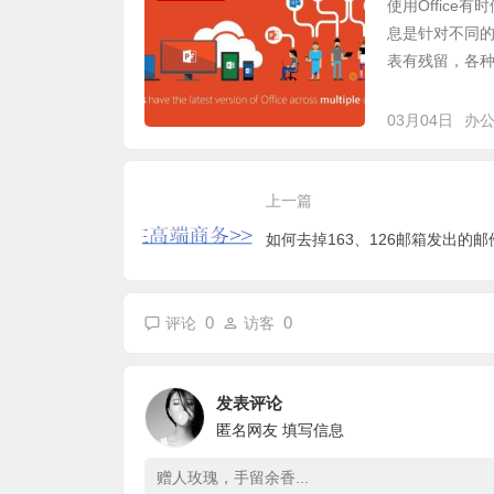
使用Offic
息是针对不同的版
表有残留，各种
03月04日
办
上一篇
0
0
评论
访客
发表评论
匿名网友
填写信息