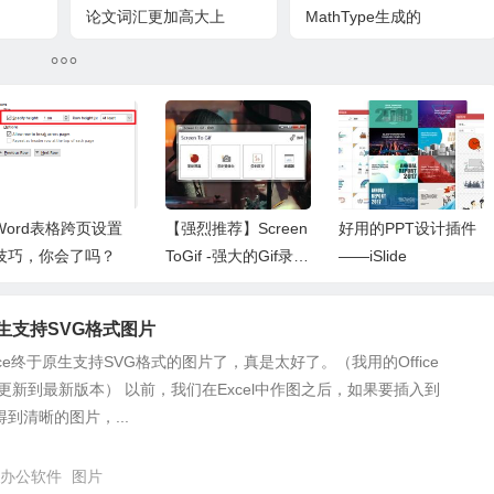
论文词汇更加高大上
MathType生成的
equation chapter/section
标记
Word表格跨页设置
【强烈推荐】Screen
好用的PPT设计插件
技巧，你会了吗？
ToGif -强大的Gif录制
——iSlide
工具
于原生支持SVG格式图片
ice终于原生支持SVG格式的图片了，真是太好了。（我用的Office
时更新到最新版本） 以前，我们在Excel中作图之后，如果要插入到
得到清晰的图片，...
办公软件
图片