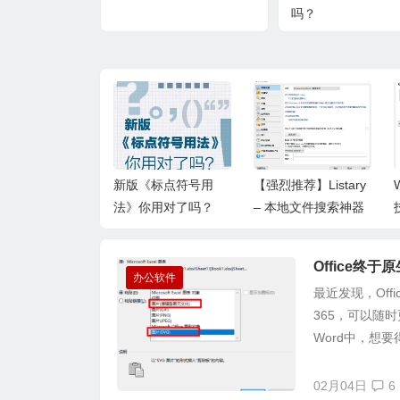
吗？
的全文本搜索工
新版《标点符号用
【强烈推荐】Listary
AnyTXT Sear
法》你用对了吗？
– 本地文件搜索神器
Office终
办公软件
最近发现，Off
365，可以随
Word中，想要
02月04日
6