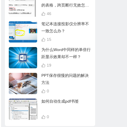
的表格，跨页断行无效怎么
办？
46
笔记本连接投影仪分辨率不
一致怎么办？
15
为什么Word中同样的单倍行
距显示效果却不一样？
19
PPT保存很慢的问题的解决
方法
0
如何自动生成pdf书签
0