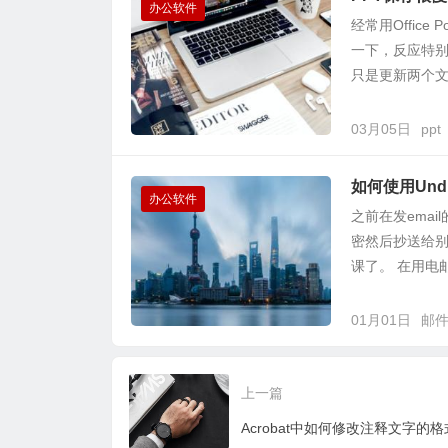
办公软件
经常用Office
一下，反应特别
只是更新两个文字
03月05日
ppt
如何使用Undis
办公软件
之前在发ema
密然后抄送给别
课了。 在用电邮发
01月01日
邮
上一篇
Acrobat中如何修改注释文字的格