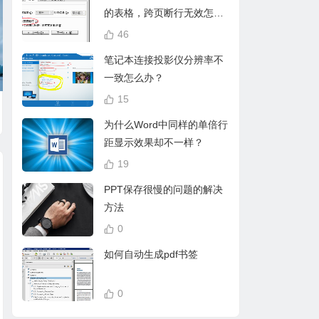
的表格，跨页断行无效怎么
办？
46
笔记本连接投影仪分辨率不
一致怎么办？
15
为什么Word中同样的单倍行
距显示效果却不一样？
19
PPT保存很慢的问题的解决
方法
【强烈推荐】Screen
0
好用的PPT设计插件
如何快速在word中
ToGif -强大的Gif录制
如何自动生成pdf书签
——iSlide
出三线表
工具
0