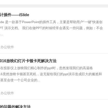
插件——iSlide
 iSlide 是一款基于PowerPoint的插件工具，主要是帮助用户“一键”快速创
PT 演示文档。 我们在做PPT的时候经常会遇见一些问题，例如：不会
..
办公软件
int2016放映幻灯片卡顿卡死解决方法
在投影仪上放映我们精心制作的ppt时，忽然发现我们的高逼格
nt 2016竟然放映卡顿甚至死机，这无疑给我们的ppt演示造成巨大的尴尬和
甚至会使一个公司企业的...
办公软件
慢的问题的解决方法