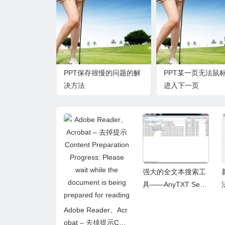
PPT保存很慢的问题的解
PPT某一页无法鼠
决方法
进入下一页
ice终于原生支持S
强大的全文本搜索工
格式图片
具——AnyTXT Sear
cher
Adobe Reader、Acr
obat – 去掉提示Cont