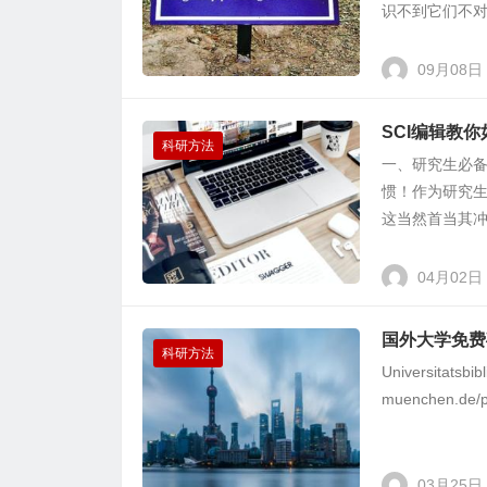
识不到它们不对
09月08日
SCI编辑教
科研方法
一、研究生必备
惯！作为研究生
这当然首当其冲必
04月02日
国外大学免费
科研方法
Universitatsbib
muenchen.de/pe
03月25日