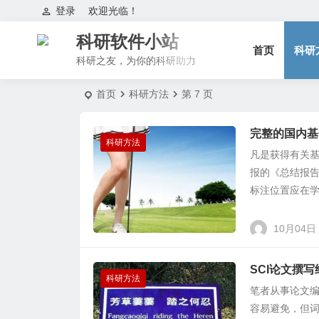
登录
欢迎光临！
科研软件小站
首页
科研
科研之友，为你的科研助力
首页
科研方法
第 7 页
完整的国内基
科研方法
凡是获得有关
报的《总结报
标注位置应在学
10月04日
SCI论文撰
科研方法
笔者从事论文
容易避免，但