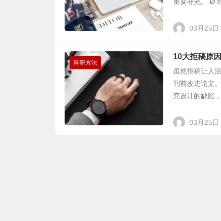
重要补充。 Ø 
03月25日
10大拒稿原
科研方法
虽然拒稿让人
刊前改进论文
究设计的缺陷，
03月25日