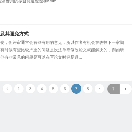
经常使用的拟合优度检验和Kolm...
因及其避免方式
沮丧，但评审通常会有些有用的意见，所以作者有机会在改投下一家期
。有时候有些比较严重的问题是没法单靠修改论文就能解决的，例如研
但有些常见的问题是可以在写论文时轻易避...
1
3
4
5
6
7
8