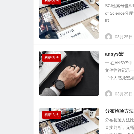
科研方法
SCI检索号也即ID
of Scie
ID...
03月25日
ansys宏
科研方法
一.在ANSYS
文件往往记录一
（个人感觉宏如同
03月25日
分布检验方法
科研方法
分布检验方法比
直接判断，无