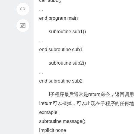
call sub2()
...
end program main
subroutine sub1()
...
end subroutine sub1
subroutine sub2()
...
end subroutine sub2
!子程序最后通常是return命令，返回调
!return可以省掉，可以出现在子程序的任
exmaple:
subroutine message()
implicit none