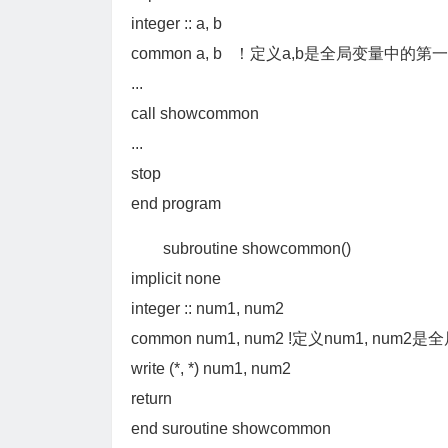
integer :: a, b
common a, b ！定义a,b是全局变量中的
...
call showcommon
...
stop
end program
subroutine showcommon()
implicit none
integer :: num1, num2
common num1, num2 !定义num1, 
write (*, *) num1, num2
return
end suroutine showcommon